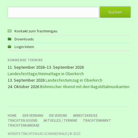
Suchbegriffe
Suchen
Kontakt zum Trachtengau
Downloads
Login Intern
KOMMENDE TERMINE
11. September 2026–13. September 2026
Landesfesttage/Heimattage in Oberkirch
13. September 2026
Landesfestumzug in Oberkirch
24. Oktober 2026
Böhmischer Abend mit den Nagoldtalmusikanten
NAVIGATION
HOME
DER VERBAND
DIE VEREINE
ARBEITSKREISE
ÜBERSPRINGEN
TRACHTENJUGEND
AKTUELLES / TERMINE
TRACHTENMARKT
TRACHTENKAMERAD
WEBSITE TRACHTENGAU SCHWARZWALD | © 2023