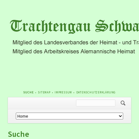
NAVIGATION
SUCHE
SITEMAP
IMPRESSUM
DATENSCHUTZERKLÄRUNG
ÜBERSPRINGEN
Navigation
überspringen
Suche