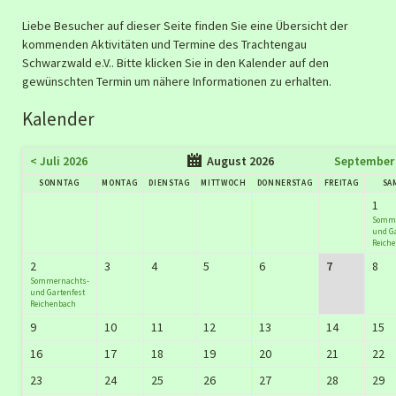
Liebe Besucher auf dieser Seite finden Sie eine Übersicht der
kommenden Aktivitäten und Termine des Trachtengau
Schwarzwald e.V.. Bitte klicken Sie in den Kalender auf den
gewünschten Termin um nähere Informationen zu erhalten.
Kalender
< Juli 2026
August 2026
September 
SONNTAG
MONTAG
DIENSTAG
MITTWOCH
DONNERSTAG
FREITAG
SA
1
Somme
und Ga
Reich
2
3
4
5
6
7
8
Sommernachts-
und Gartenfest
Reichenbach
9
10
11
12
13
14
15
16
17
18
19
20
21
22
23
24
25
26
27
28
29