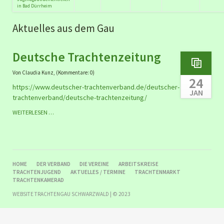
in Bad Dürrheim
Aktuelles aus dem Gau
Deutsche Trachtenzeitung
Von Claudia Kunz, (Kommentare: 0)
24
https://www.deutscher-trachtenverband.de/deutscher-
JAN
trachtenverband/deutsche-trachtenzeitung/
DEUTSCHE
WEITERLESEN …
TRACHTENZEITUNG
NAVIGATION
HOME
DER VERBAND
DIE VEREINE
ARBEITSKREISE
ÜBERSPRINGEN
TRACHTENJUGEND
AKTUELLES / TERMINE
TRACHTENMARKT
TRACHTENKAMERAD
WEBSITE TRACHTENGAU SCHWARZWALD | © 2023