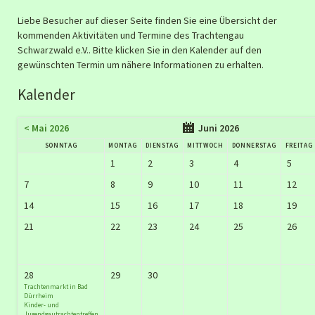
Liebe Besucher auf dieser Seite finden Sie eine Übersicht der
kommenden Aktivitäten und Termine des Trachtengau
Schwarzwald e.V.. Bitte klicken Sie in den Kalender auf den
gewünschten Termin um nähere Informationen zu erhalten.
Kalender
< Mai 2026
Juni 2026
SONNTAG
MONTAG
DIENSTAG
MITTWOCH
DONNERSTAG
FREITAG
1
2
3
4
5
7
8
9
10
11
12
14
15
16
17
18
19
21
22
23
24
25
26
28
29
30
Trachtenmarkt in Bad
Dürrheim
Kinder- und
Jugendgautrachtentreffen