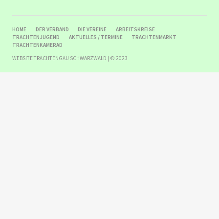
NAVIGATION
HOME
DER VERBAND
DIE VEREINE
ARBEITSKREISE
ÜBERSPRINGEN
TRACHTENJUGEND
AKTUELLES / TERMINE
TRACHTENMARKT
TRACHTENKAMERAD
WEBSITE TRACHTENGAU SCHWARZWALD | © 2023