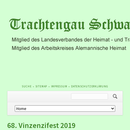
NAVIGATION
SUCHE
SITEMAP
IMPRESSUM
DATENSCHUTZERKLÄRUNG
ÜBERSPRINGEN
Navigation
überspringen
68. Vinzenzifest 2019