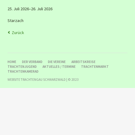
25. Juli 2026–26. Juli 2026
Starzach
Zurück
NAVIGATION
HOME
DER VERBAND
DIE VEREINE
ARBEITSKREISE
ÜBERSPRINGEN
TRACHTENJUGEND
AKTUELLES / TERMINE
TRACHTENMARKT
TRACHTENKAMERAD
WEBSITE TRACHTENGAU SCHWARZWALD | © 2023