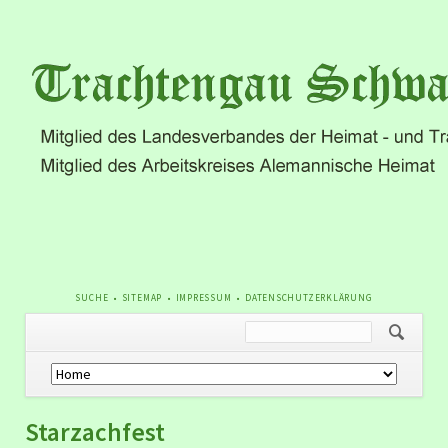
NAVIGATION
SUCHE
SITEMAP
IMPRESSUM
DATENSCHUTZERKLÄRUNG
ÜBERSPRINGEN
Navigation
überspringen
Starzachfest