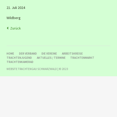
21. Juli 2024
Wildberg
Zurück
NAVIGATION
HOME
DER VERBAND
DIE VEREINE
ARBEITSKREISE
ÜBERSPRINGEN
TRACHTENJUGEND
AKTUELLES / TERMINE
TRACHTENMARKT
TRACHTENKAMERAD
WEBSITE TRACHTENGAU SCHWARZWALD | © 2023