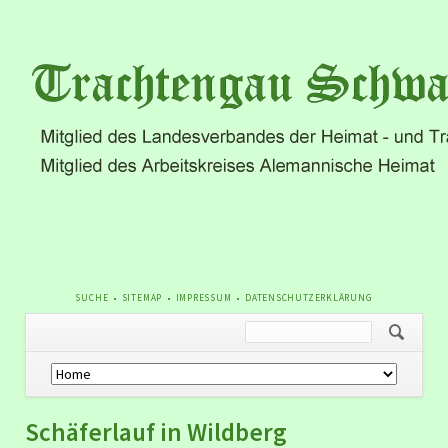
NAVIGATION
SUCHE
SITEMAP
IMPRESSUM
DATENSCHUTZERKLÄRUNG
ÜBERSPRINGEN
Navigation
überspringen
Schäferlauf in Wildberg