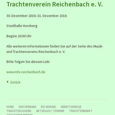
Trachtenverein Reichenbach e. V.
30. Dezember 2016–31. Dezember 2016
Stadthalle Hornberg
Beginn 20:00 Uhr
Alle weiteren Informationen finden Sie auf der Seite des Musik-
und Trachtenvereins Reichenbach e. V..
Bitte folgen Sie diesem Link:
www.mtv-reichenbach.de
Zurück
NAVIGATION
HOME
DER VERBAND
DIE VEREINE
ARBEITSKREISE
ÜBERSPRINGEN
TRACHTENJUGEND
AKTUELLES / TERMINE
TRACHTENMARKT